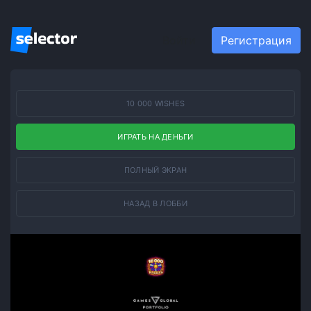
Войти
Регистрация
10 000 WISHES
ИГРАТЬ НА ДЕНЬГИ
ПОЛНЫЙ ЭКРАН
НАЗАД В ЛОББИ