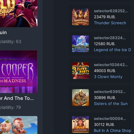
selector6282525
23479 RUB.
Thunder Screech
uin
selector28324848
olatility: 63
12580 RUB.
Legend of the Ice Dr
selector10364225
49003 RUB.
3 Clown Monty
selector6395224
Alice Cooper And The Tome Of Madness
30896 RUB.
Sisters of the Sun
olatility: 79
selector5000434
30112 RUB.
Bull In A China Shop