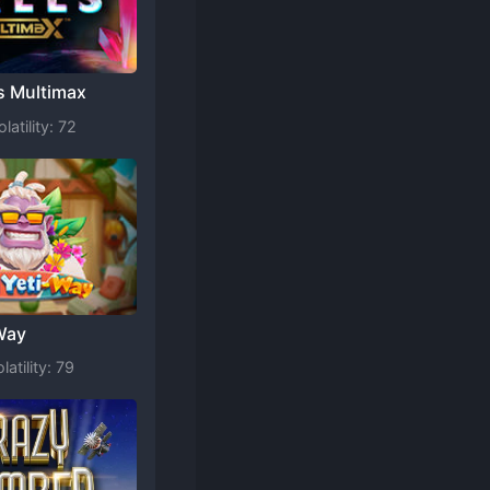
ls Multimax
olatility: 72
Way
latility: 79