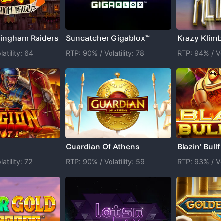
tingham Raiders
Suncatcher Gigablox™
Krazy Klim
latility: 64
RTP: 90%
/
Volatility: 78
RTP: 94%
/
V
1
Guardian Of Athens
Blazin’ Bull
latility: 72
RTP: 90%
/
Volatility: 59
RTP: 93%
/
V