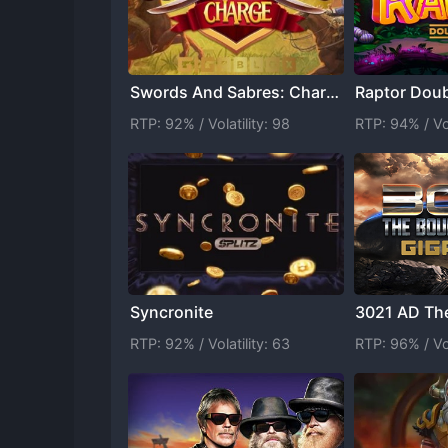
Swords And Sabres: Charge Gigablox
Raptor Dou
RTP: 92%
/
Volatility: 98
RTP: 94%
/
Vo
Syncronite
RTP: 92%
/
Volatility: 63
RTP: 96%
/
Vo