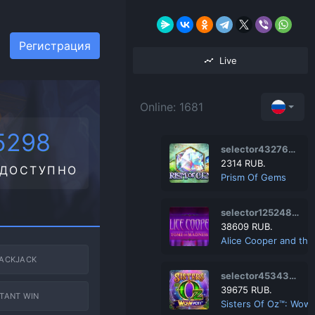
Регистрация
Live
Online:
1681
5298
selector43276822
2314 RUB.
 ДОСТУПНО
Prism Of Gems
selector12524812
38609 RUB.
Alice Cooper and th
ACKJACK
selector45343508
39675 RUB.
STANT WIN
Sisters Of Oz™: Wow