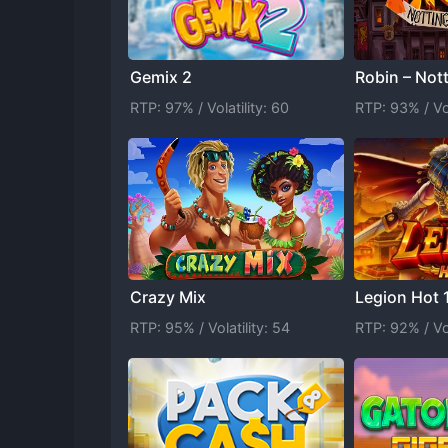
Gemix 2
Robin – Not
RTP: 97%
/
Volatility: 60
RTP: 93%
/
Vo
Crazy Mix
Legion Hot 
RTP: 95%
/
Volatility: 54
RTP: 92%
/
Vo